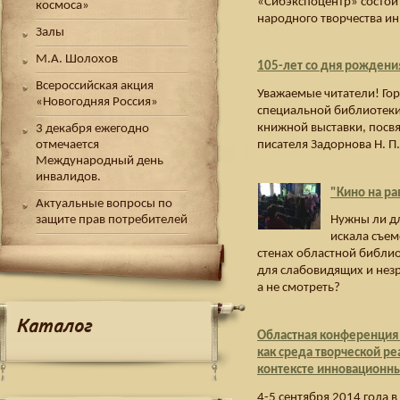
«Сибэкспоцентр» состоит
космоса»
народного творчества 
Залы
М.А. Шолохов
105-лет со дня рождения
Всероссийская акция
Уважаемые читатели! Го
«Новогодняя Россия»
специальной библиотеки
книжной выставки, посв
3 декабря ежегодно
писателя Задорнова Н. П.
отмечается
Международный день
инвалидов.
"Кино на р
Актуальные вопросы по
Нужны ли дл
защите прав потребителей
искала съем
стенах областной библи
для слабовидящих и незр
а не смотреть?
Каталог
Областная конференция
как среда творческой р
контексте инновационн
4-5 сентября 2014 года 