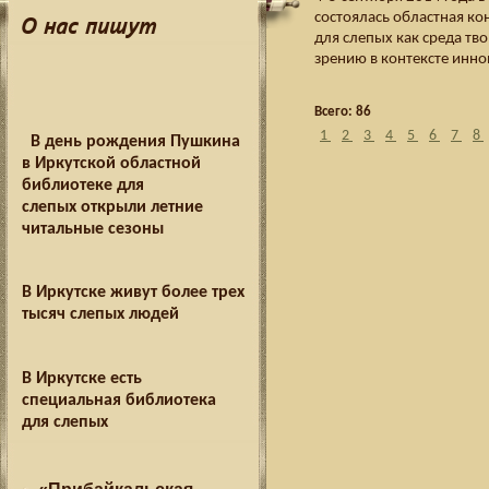
состоялась областная к
О нас пишут
для слепых как среда тв
зрению в контексте инн
Всего: 86
1
2
3
4
5
6
7
8
В день рождения Пушкина
в Иркутской областной
библиотеке для
слепых открыли летние
читальные сезоны
В Иркутске живут более трех
тысяч слепых людей
В Иркутске есть
специальная библиотека
для слепых