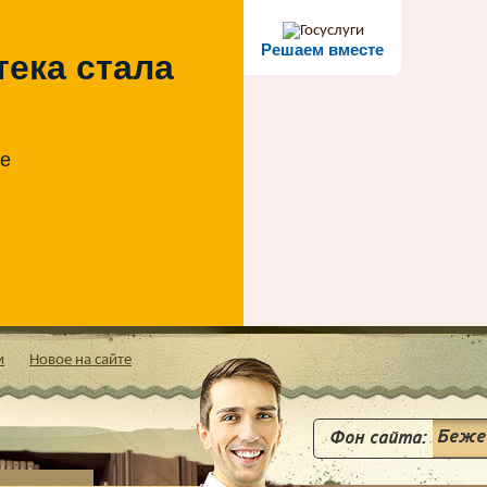
Решаем вместе
тека стала
те
м
Новое на сайте
Фон сайта: