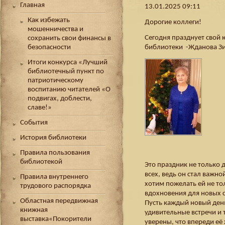
Главная
13.01.2025 09:11
Как избежать
Дорогие коллеги!
мошенничества и
Сегодня празднует свой
сохранить свои финансы в
библиотеки -Жданова Зи
безопасности
Итоги конкурса «Лучший
библиотечный пункт по
патриотическому
воспитанию читателей «О
подвигах, доблести,
славе!»
События
История библиотеки
Правила пользования
библиотекой
Это праздник не только 
всех, ведь он стал важн
Правила внутреннего
хотим пожелать ей не тол
трудового распорядка
вдохновения для новых 
Областная передвижная
Пусть каждый новый ден
книжная
удивительные встречи и
выставка«Покорители
уверены, что впереди её