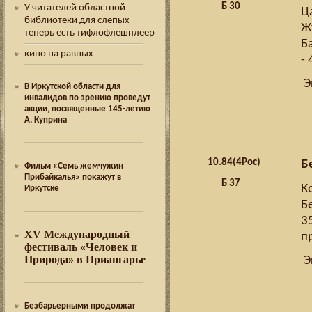
Б 30
У читателей областной
Ц
библиотеки для слепых
Ж
теперь есть тифлофлешплеер
Б
кино на равных
- 
Э
В Иркутской области для
инвалидов по зрению проведут
акции, посвященные 145-летию
А. Куприна
10.
84(4Рос)
Б
Фильм «Семь жемчужин
Прибайкалья» покажут в
Б 37
К
Иркутске
Бе
3
XV Международный
п
фестиваль «Человек и
Природа» в Приангарье
Э
Безбарьерными продолжат