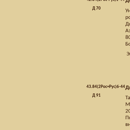
Д
Д 70
У
р
Д
А
80
Б
Э
43.
84(2Рос=Рус)6-44
Д
Д 91
Та
М
2
П
в