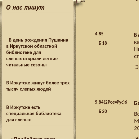
О нас пишут
4.
85
Б
В день рождения Пушкина
к
Б 18
в Иркутской областной
Н
библиотеке для
с
слепых открыли летние
читальные сезоны
Э
В Иркутске живут более трех
тысяч слепых людей
5.
84(2Рос=Рус)6
Б
В Иркутске есть
Б 20
В
специальная библиотека
для слепых
М
20