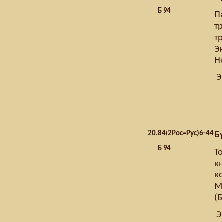
Б 94
П
т
т
Эк
Н
Э
20.
84(2Рос=Рус)6-44
Б
Б 94
Т
к
к
Мо
(
Э