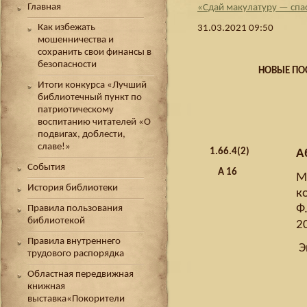
«Сдай макулатуру — спа
Главная
Как избежать
31.03.2021 09:50
мошенничества и
сохранить свои финансы в
безопасности
НОВЫЕ ПО
Итоги конкурса «Лучший
библиотечный пункт по
патриотическому
воспитанию читателей «О
подвигах, доблести,
славе!»
1.
66.4(2)
А
События
А 16
М
История библиотеки
к
Ф
Правила пользования
библиотекой
20
Правила внутреннего
Э
трудового распорядка
Областная передвижная
книжная
выставка«Покорители