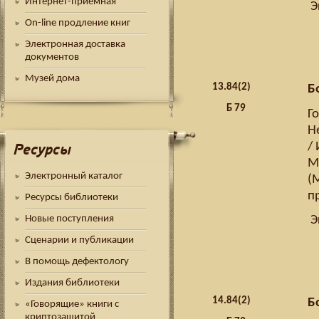
Интернет-приемная
Э
On-line продление книг
Электронная доставка
документов
Музей дома
13.
84(2)
Б
Б 79
Г
Н
/ 
Ресурсы
Мо
Электронный каталог
(
п
Ресурсы библиотеки
Новые поступления
Э
Сценарии и публикации
В помощь дефектологу
Издания библиотеки
14.
84(2)
Б
«Говорящие» книги с
криптозащитой