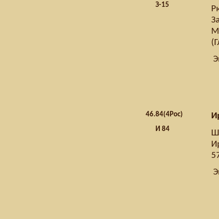
З-15
Р
З
Мо
(
Э
46.
84(4Рос)
И
И 84
Ш
Ир
57
Э