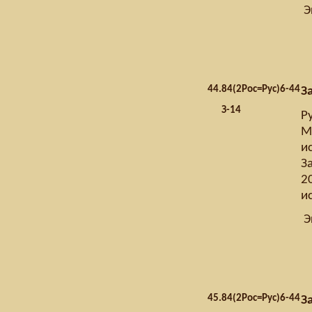
Э
44.
84(2Рос=Рус)6-44
З
З-14
Р
М
и
З
20
и
Э
45.
84(2Рос=Рус)6-44
З