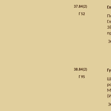
37.
84(2)
Г
Г 52
П
Гл
3
п
Э
38.
84(2)
Г
Г 95
Ш
ро
Мо
(
Э