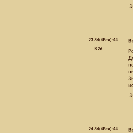
Э
23.
84(4Вел)-44
В
В 26
Р
Д
по
п
Э
и
Э
24.
84(4Вел)-44
В