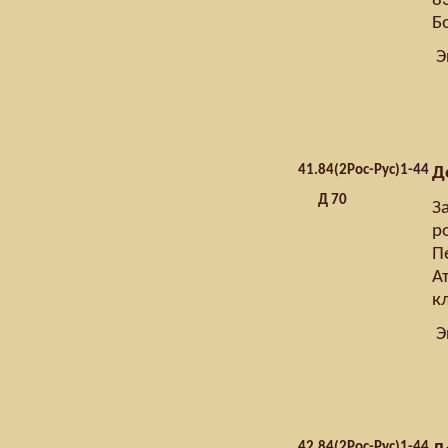
83
Б
Э
41.
84(2Рос-Рус)1-44
Д
Д 70
З
р
П
Ат
к
Э
42.
84(2Рос-Рус)1-44