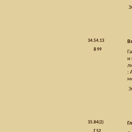
Э
34.
54.13
В
В 99
Г
и
ли
: 
м
Э
35.
84(2)
Г
Г 52