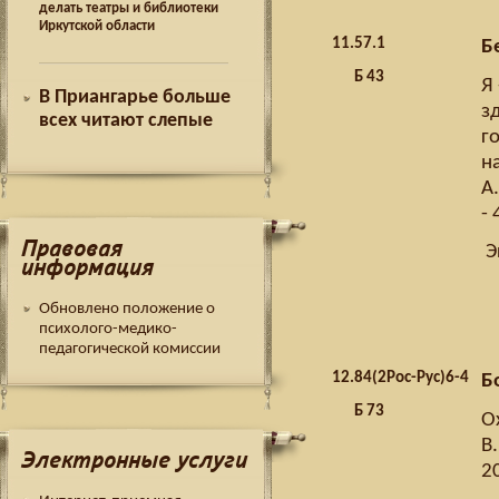
делать театры и библиотеки
Иркутской области
11.
57.1
Б
Б 43
Я
В Приангарье больше
з
всех читают слепые
г
н
А.
- 
Правовая
Э
информация
Обновлено положение о
психолого-медико-
педагогической комиссии
12.
84(2Рос-Рус)6-4
Бо
Б 73
О
В.
Электронные услуги
20