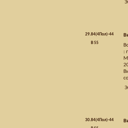
Э
29.
84(4Пол)-44
В
В 55
В
: 
М.
20
В
с
Э
30.
84(4Пол)-44
В