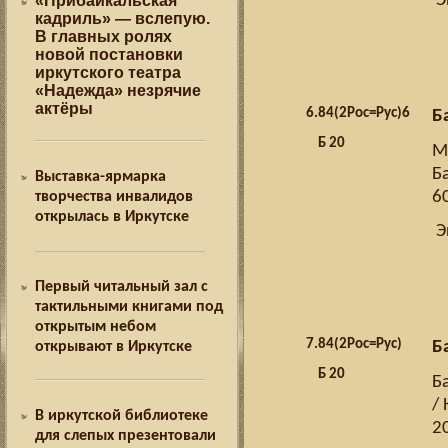
Э
«Прибайкальская
кадриль» — вслепую.
В главных ролях
новой постановки
иркутского театра
«Надежда» незрячие
актёры
6.
84(2Рос=Рус)6
Б
Б 20
М
Б
Выставка-ярмарка
6
творчества инвалидов
открылась в Иркутске
Э
Первый читальный зал с
тактильными книгами под
открытым небом
7.
84(2Рос=Рус)
Б
открывают в Иркутске
Б 20
Б
/ 
В иркутской библиотеке
20
для слепых презентовали