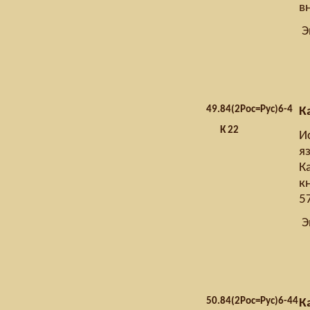
в
Э
49.
84(2Рос=Рус)6-4
К
К 22
И
я
К
кн
57
Э
50.
84(2Рос=Рус)6-44
К