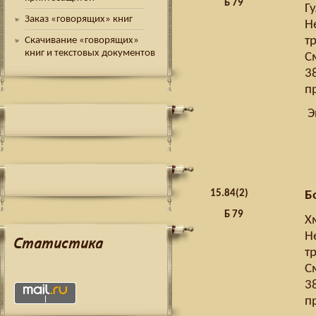
Б 79
Г
Заказ «говорящих» книг
Н
тр
Скачивание «говорящих»
книг и текстовых документов
С
3
п
Э
15.
84(2)
Б
Б 79
Х
Н
Статистика
тр
С
3
п