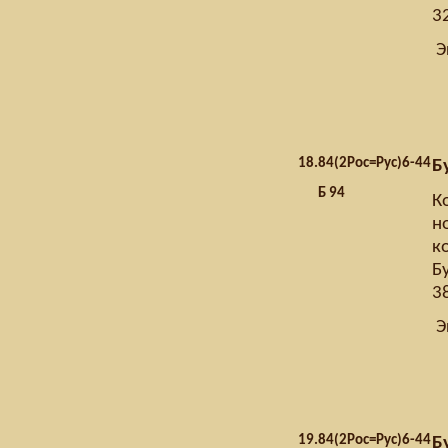
32
Э
18.
84(2Рос=Рус)6-44
Б
Б 94
К
н
к
Б
3
Э
19.
84(2Рос=Рус)6-44
Б