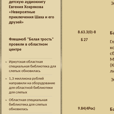
детскую аудиокнигу
Э
Евгения Хохрякова
«Невероятные
приключения Шаха и его
друзей»
8.
63.3(0)-8
Б
Флешмоб "Белая трость"
Б 27
Г
провели в областном
к
центре
сб
Мо
Иркутская областная
(
специальная библиотека для
л
слепых обновилась
1,3 миллиона рублей
Э
направили на оборудование
для областной библиотеки
для слепых
Областная специальная
библиотека для слепых
9.
84(4Рос)
Б
обновилась