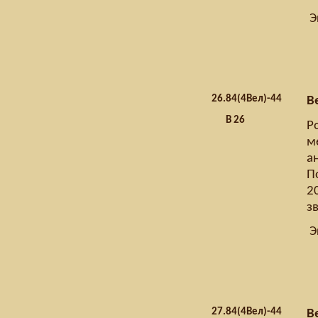
Э
26.
84(4Вел)-44
В
В 26
Р
м
ан
П
2
з
Э
27.
84(4Вел)-44
В