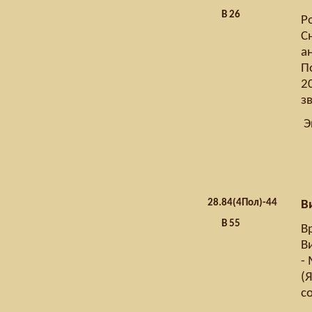
В 26
Р
С
ан
П
2
з
Э
28.
84(4Пол)-44
В
В 55
Вр
В
- 
(
с