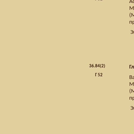
Ас
Мо
(
п
Э
36.
84(2)
Г
Г 52
Ва
Мо
(
п
Э