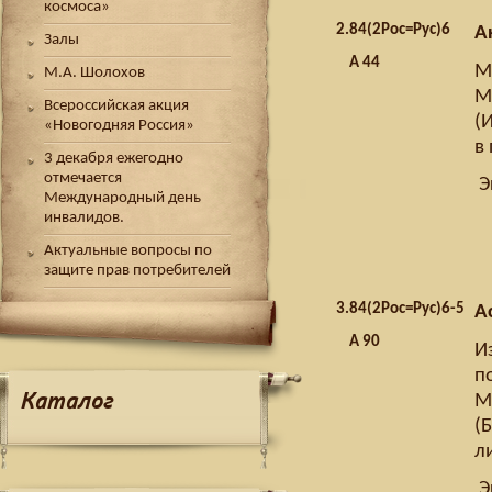
космоса»
2.
84(2Рос=Рус)6
А
Залы
А 44
Мi
М.А. Шолохов
Мо
Всероссийская акция
(
«Новогодняя Россия»
в
3 декабря ежегодно
отмечается
Э
Международный день
инвалидов.
Актуальные вопросы по
защите прав потребителей
3.
84(2Рос=Рус)6-5
А
А 90
И
п
Каталог
Мо
(
л
Э