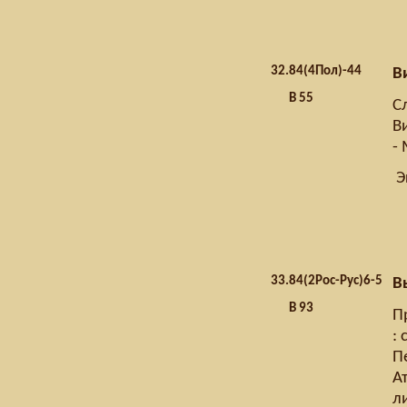
32.
84(4Пол)-44
В
В 55
Сл
В
- 
Э
33.
84(2Рос-Рус)6-5
В
В 93
П
: 
П
Ат
л