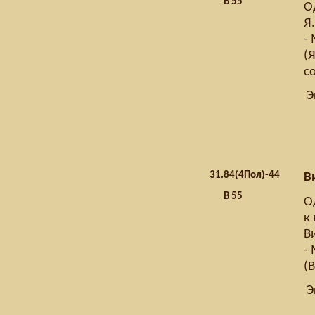
В 55
Од
Я
- 
(
с
Э
31.
84(4Пол)-44
В
В 55
О
к 
В
- 
(
Э