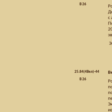
В 26
Р
Д
с 
П
2
з
Э
25.
84(4Вел)-44
В
В 26
Р
п
по
п
Э
и