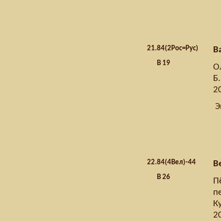
21.
84(2Рос=Рус)
В
В 19
О
Б.
20
Э
22.
84(4Вел)-44
В
В 26
Пё
пе
К
20