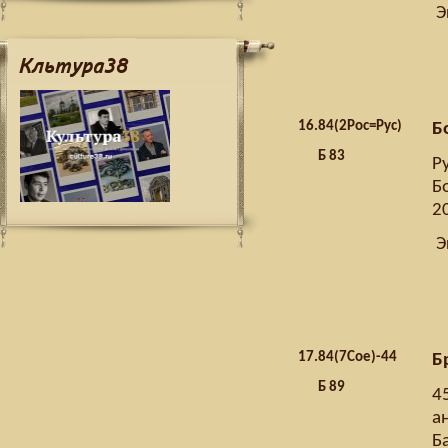
Э
Кльтура38
16.
84(2Рос=Рус)
Б
Б 83
Р
Б
20
Э
17.
84(7Сое)-44
Б
Б 89
4
ан
Б