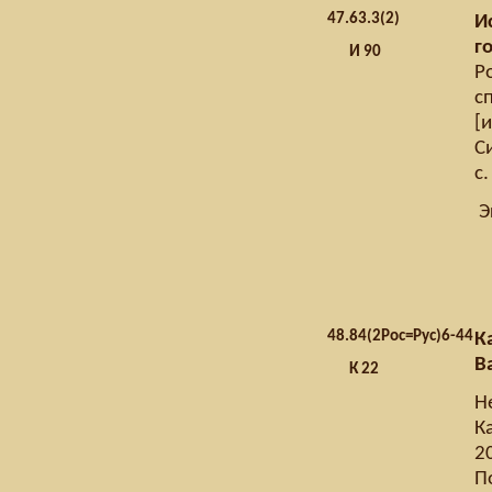
47.
63.3(2)
И
г
И 90
Р
с
[и
С
с.
Э
48.
84(2Рос=Рус)6-44
К
В
К 22
Н
К
2
П