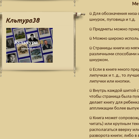
Ме
ü Для обозначения низа 
Кльтура38
шнурок, пуговица и т.д.
ü Предметы можно прикр
ü Можно широко использ
ü Страницы книги из мя
различными способами и
шнурком.
ü Если в книге много пр
липучках и т. д., то лучш
липучки или кнопки.
ü Внутрь каждой шитой 
чтобы страница была пух
делает книгу для ребенк
аппликации более выпук
ü Книга может сопровож
читать) или крупным тек
располагаться вверху ил
разворота книги; либо в