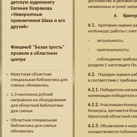
достоинству и деловой р
детскую аудиокнигу
незаконных и (или) зап
Евгения Хохрякова
«Невероятные
6. Критери
приключения Шаха и его
6.1.
Критерии оценки ра
друзей»
на Конкурс работы с уче
- актуальность;
Флешмоб "Белая трость"
- оригинальность;
провели в областном
- соблюдение требован
центре
разделе 5 настоящего П
Иркутская областная
6.2.
Порядок оценки раб
специальная библиотека для
в соответствие с требов
слепых обновилась
6.2.1.
Победители награ
1,3 миллиона рублей
номинации победителя 
направили на оборудование
6.2.2.
Участникам Конкур
для областной библиотеки
Конкурса, вручаются благ
для слепых
Иркутской областной сп
Областная специальная
библиотека для слепых
6.2.3.
Объявление и нагр
обновилась
осуществляется публично