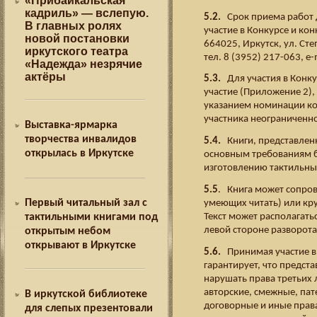
«Прибайкальская
кадриль» — вслепую.
5.2.
Срок приема работ д
В главных ролях
участие в Конкурсе и ко
новой постановки
664025, Иркутск, ул. Сте
иркутского театра
тел. 8 (3952) 217-063, e-m
«Надежда» незрячие
актёры
5.3.
Для участия в Конку
участие (Приложение 2),
указанием номинации ко
участника неограниченно
Выставка-ярмарка
творчества инвалидов
5.4.
Книги, представленн
открылась в Иркутске
основным требованиям б
изготовлению тактильных
5.5
. Книга может сопро
Первый читальный зал с
умеющих читать) или кр
Текст может располагать
тактильными книгами под
левой стороне разворота
открытым небом
открывают в Иркутске
5.6.
Принимая участие в 
гарантирует, что предста
нарушать права третьих 
авторские, смежные, пат
В иркутской библиотеке
договорные и иные права,
для слепых презентовали