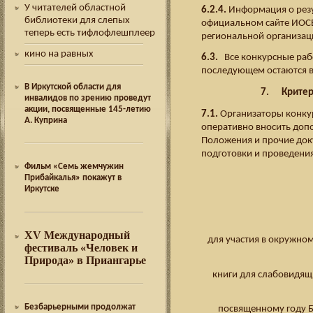
У читателей областной
6.2.4.
Информация о резу
библиотеки для слепых
официальном сайте ИОСБ
теперь есть тифлофлешплеер
региональной организац
кино на равных
6.3.
Все конкурсные рабо
последующем остаются в
В Иркутской области для
7. Критери
инвалидов по зрению проведут
акции, посвященные 145-летию
7.1.
Организаторы конкур
А. Куприна
оперативно вносить допо
Положения и прочие до
подготовки и проведени
Фильм «Семь жемчужин
Прибайкалья» покажут в
Иркутске
XV Международный
для участия в окружно
фестиваль «Человек и
Природа» в Приангарье
книги для слабовидящ
Безбарьерными продолжат
посвященному году Б