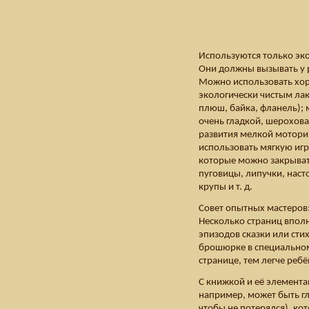
Используются только эко
Они должны вызывать у 
Можно использовать хо
экологически чистым лак
плюш, байка, фланель); м
очень гладкой, шерохова
развития мелкой мотори
использовать мягкую иг
которые можно закрывать
пуговицы, липучки, наст
крупы и т. д.
Совет опытных мастеров:
Несколько страниц вполн
эпизодов сказки или сти
брошюрке в специальном
странице, тем легче ребё
С книжкой и её элемента
например, может быть гл
чтобы не потерялся), ко