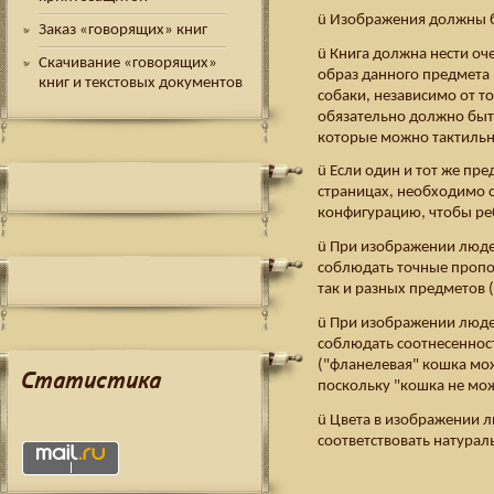
ü Изображения должны б
Заказ «говорящих» книг
ü Книга должна нести о
Скачивание «говорящих»
образ данного предмета 
книг и текстовых документов
собаки, независимо от то
обязательно должно быть 
которые можно тактильн
ü Если один и тот же пр
страницах, необходимо с
конфигурацию, чтобы реб
ü При изображении люде
соблюдать точные пропо
так и разных предметов 
ü При изображении люде
соблюдать соотнесеннос
("фланелевая" кошка мо
Статистика
поскольку "кошка не мож
ü Цвета в изображении 
соответствовать натура