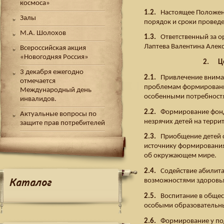
космоса»
1.2.
Настоящее Положени
Залы
порядок и сроки провед
М.А. Шолохов
1.3.
Ответственный за ор
Лаптева Валентина Алек
Всероссийская акция
«Новогодняя Россия»
2. Це
3 декабря ежегодно
2.1.
Привлечение вниман
отмечается
проблемам формирования
Международный день
особенными потребност
инвалидов.
2.2.
Формирование фонда
Актуальные вопросы по
незрячих детей на терри
защите прав потребителей
2.3.
Приобщение детей с 
источнику формирования
об окружающем мире.
2.4.
Содействие абилита
Каталог
возможностями здоровь
2.5.
Воспитание в общест
особыми образовательн
2.6.
Формирование у под