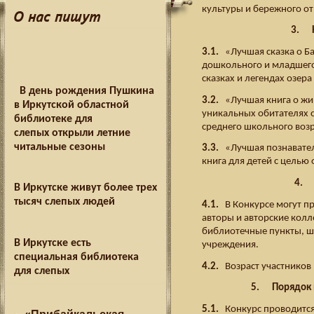
культуры и бережного о
О нас пишут
3. Н
3.1.
«Лучшая сказка о Ба
дошкольного и младшего
сказках и легендах озера
В день рождения Пушкина
3.2.
«Лучшая книга о жи
в Иркутской областной
уникальных обитателях о
библиотеке для
среднего школьного возр
слепых открыли летние
читальные сезоны
3.3.
«Лучшая познаватель
книга для детей с целью
4. 
В Иркутске живут более трех
тысяч слепых людей
4.1.
В Конкурсе могут п
авторы и авторские колл
библиотечные пункты, шк
В Иркутске есть
учреждения.
специальная библиотека
4.2.
Возраст участников 
для слепых
5. Порядок и
5.1.
Конкурс проводится 