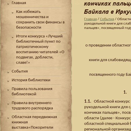
кончиках пальц
Главная
Байкала в Ирк
Как избежать
мошенничества и
Главная
/
События
/ Областн
сохранить свои финансы в
рукодельной книги для сла
безопасности
пальцев», посвященный году
Итоги конкурса «Лучший
библиотечный пункт по
о проведении областног
патриотическому
воспитанию читателей «О
подвигах, доблести,
книги для слабовидящ
славе!»
События
посвященного году Бай
История библиотеки
Правила пользования
1. 
библиотекой
1.1.
Областной конкурс 
Правила внутреннего
рукодельной книги для 
трудового распорядка
кончиках пальцев», пос
Областная передвижная
области (далее - Конкур
книжная
областной специальной 
выставка«Покорители
региональной организац