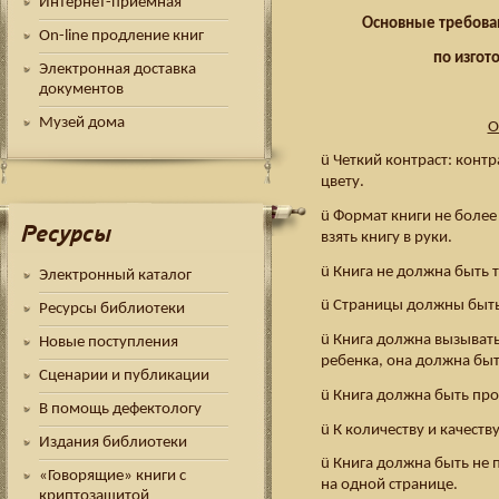
Интернет-приемная
Основные требова
On-line продление книг
по изгот
Электронная доставка
документов
Музей дома
О
ü Четкий контраст: конт
цвету.
ü Формат книги не более
Ресурсы
взять книгу в руки.
ü Книга не должна быть 
Электронный каталог
ü Страницы должны быть
Ресурсы библиотеки
ü Книга должна вызыват
Новые поступления
ребенка, она должна бы
Сценарии и публикации
ü Книга должна быть про
В помощь дефектологу
ü К количеству и качест
Издания библиотеки
ü Книга должна быть не
«Говорящие» книги с
на одной странице.
криптозащитой